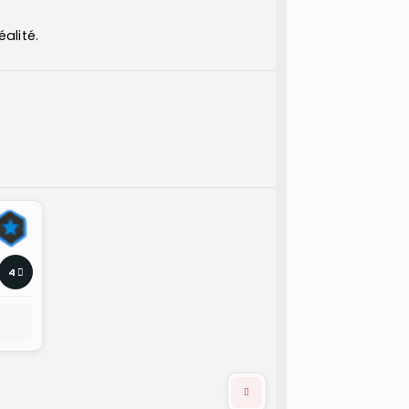
éalité.
4